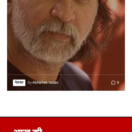
नेशनल
by
Abhishek Yadav
0