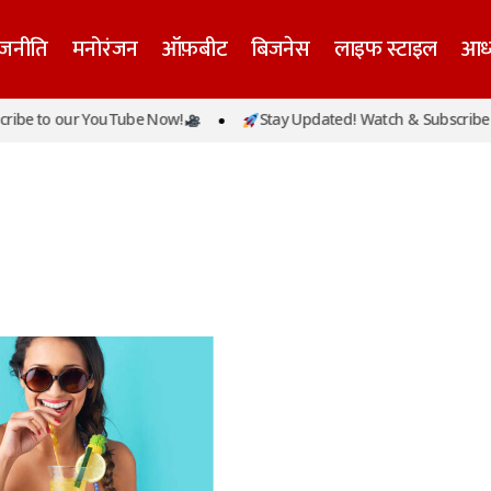
ाजनीति
मनोरंजन
ऑफ़बीट
बिजनेस
लाइफ स्टाइल
आध्
be to our YouTube Now!
Stay Updated! Watch & Subscribe t