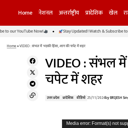
Home
नेशनल
अन्तर्राष्ट्रीय
प्रादेशिक
खेल
र
 our YouTube Now!
Stay Updated! Watch & Subscribe to our
मुख्यमंत्री योगी आदित्यनाथ एक दिवसीय दौरे के लिए
उत्तर प
वाराणसी पहुंचे, बाबा विश्वनाथ का करेंगे दर्शन
Home
»
VIDEO : संभल में भड़की हिंसा, आग की चपेट में शहर
VIDEO : संभल मे
चपेट में शहर
उत्तर प्रदेश
प्रादेशिक
वीडियो
25/11/2024
by
BRIJESH Si
V
Media error: Format(s) not sup