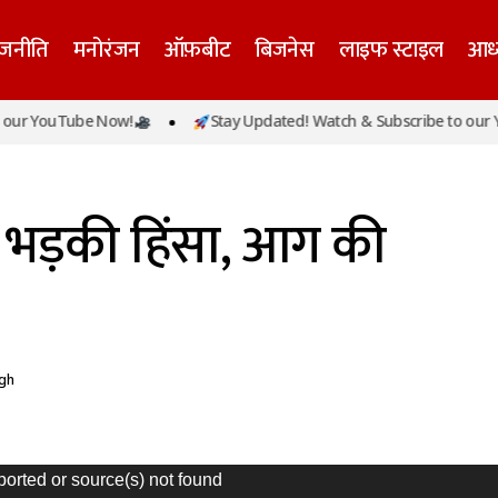
ाजनीति
मनोरंजन
ऑफ़बीट
बिजनेस
लाइफ स्टाइल
आध्
 YouTube Now!
Stay Updated! Watch & Subscribe to our YouT
VIDEO : संभल में भड़की हिंसा, आग की चपेट मे
्रदेश
प्रादेशिक
वीडियो
ं भड़की हिंसा, आग की
ngh
ported or source(s) not found