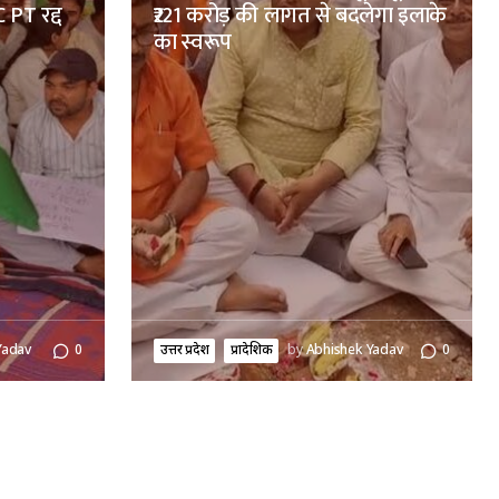
 PT रद्द
₹221 करोड़ की लागत से बदलेगा इलाके
का स्वरूप
Yadav
0
उत्तर प्रदेश
प्रादेशिक
by
Abhishek Yadav
0