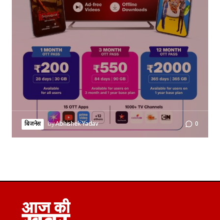
बिजनेस
by
Abhishek Yadav
0