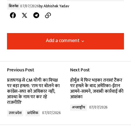
बिजनेस
07/07/2026
by
Abhishek Yadav
Add a comment
Add a comment
Previous Post
Next Post
Your email address will not be published.
प्रतापगढ़ से CM योगी का विपक्ष
होर्मुज में फिर भड़का तनाव! टैंकर
Required fields are marked
*
पर बड़ा हमला: 'राम पर बोलने का
पर हमले के बाद अमेरिका-ईरान
कांग्रेस-सपा को अधिकार नहीं,
आमने-सामने, जवाबी कार्रवाई की
आस्था के नाम पर कर रहे
आशंका
Comment
*
राजनीति'
अन्तर्राष्ट्रीय
07/07/2026
उत्तर प्रदेश
प्रादेशिक
07/07/2026