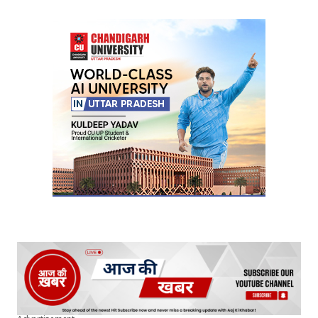
Your Name
*
Your E-mail
*
Submit Comment