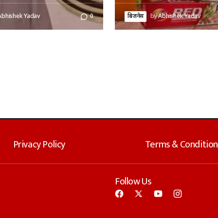
Abhishek Yadav
0
बिजनेस
by
Abhishek Yadav
Privacy Policy
Terms & Condition
Follow Us