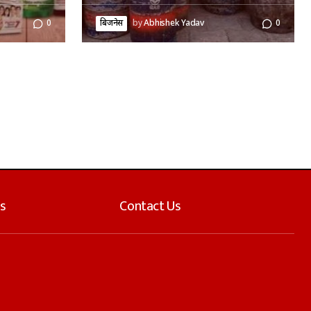
0
बिजनेस
by
Abhishek Yadav
0
s
Contact Us