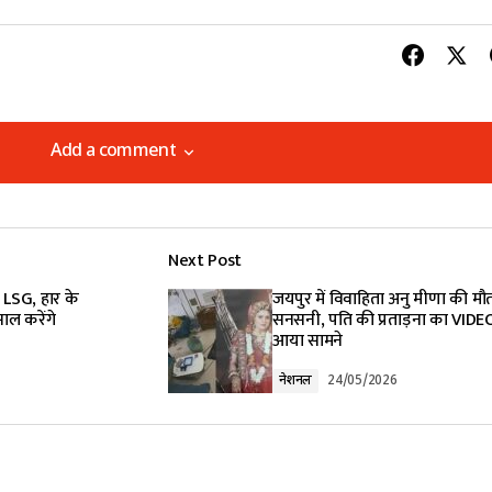
Add a comment
Add a comment
Next Post
lished.
Required fields are marked
*
ी LSG, हार के
जयपुर में विवाहिता अनु मीणा की मौत
ाल करेंगे
सनसनी, पति की प्रताड़ना का VIDE
आया सामने
नेशनल
24/05/2026
Your E-mail
*