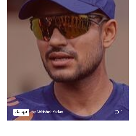
खेल-कूद
by
Abhishek Yadav
0