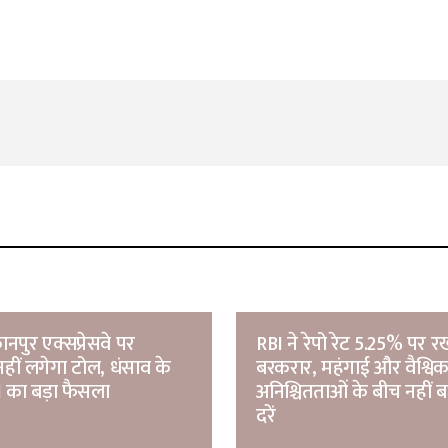
Your E-mail
*
ुर एक्सप्रेसवे पर
RBI ने रेपो रेट 5.25% पर र
ीं लगेगा टोल, धंसाव के
बरकरार, महंगाई और वैश्वि
 का बड़ा फैसला
अनिश्चितताओं के बीच नहीं 
दरें