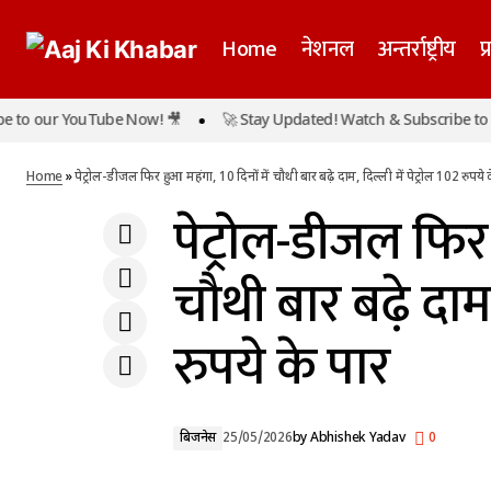
Home
नेशनल
अन्तर्राष्ट्रीय
प
o our YouTube Now! 🎥
🚀 Stay Updated! Watch & Subscribe to our
पेट्रोल-डी
हथियार प्रदर्शन मामले में अनंत सिंह को राहत, 30 मई
बिजनेस
तक गिरफ्तारी पर रोक
Home
»
पेट्रोल-डीजल फिर हुआ महंगा, 10 दिनों में चौथी बार बढ़े दाम, दिल्ली में पेट्रोल 102 रुपये 
पेट्रोल-डीजल फिर 
चौथी बार बढ़े दाम,
रुपये के पार
बिजनेस
25/05/2026
by
Abhishek Yadav
0