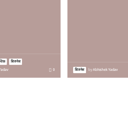
ादेशिक
बिजनेस
बिजनेस
by
Abhishek Yadav
Yadav
0