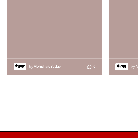
नेशनल
by
Abhishek Yadav
0
नेशनल
by
A