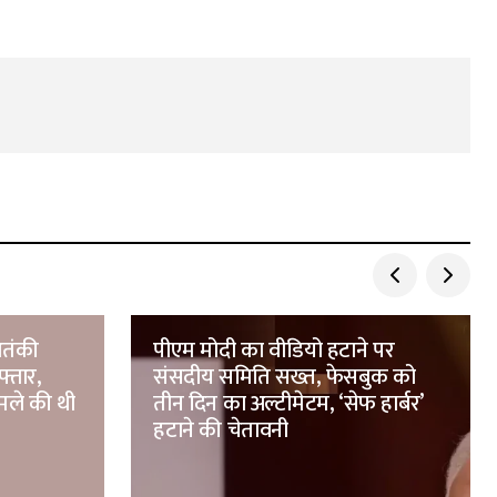
आतंकी
पीएम मोदी का वीडियो हटाने पर
फ्तार,
संसदीय समिति सख्त, फेसबुक को
मले की थी
तीन दिन का अल्टीमेटम, ‘सेफ हार्बर’
हटाने की चेतावनी