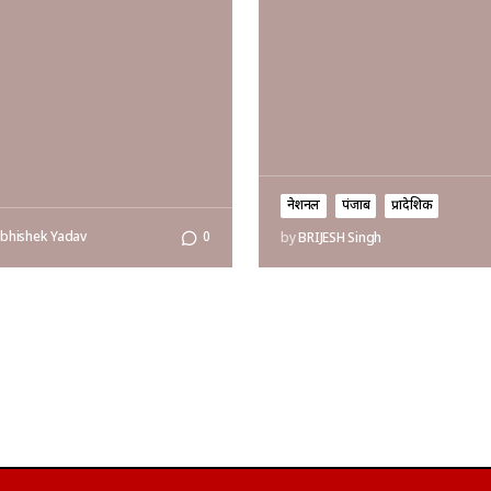
नेशनल
पंजाब
प्रादेशिक
bhishek Yadav
0
by
BRIJESH Singh