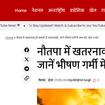
Home
नेशनल
अन्तर्राष्ट्रीय
प्रादेशिक
खेल
र
 Now! 🎥
🚀 Stay Updated! Watch & Subscribe to our YouTube Now!
नौ
पेट्रोल-डीजल फिर हुआ महंगा, 10 दिनों में चौथी बार
नेशनल
हेल्थ
बढ़े दाम, दिल्ली में पेट्रोल 102 रुपये के पार
Home
»
नौतपा में खतरनाक हो सकती है लापरवाही, जानें भीषण गर्मी में क्या करें, क्या न करें
नौतपा में खतरना
जानें भीषण गर्मी में
नेशनल
हेल्थ
25/05/2026
by
BRIJESH Singh
0