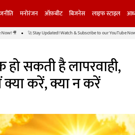
ाजनीति
मनोरंजन
ऑफ़बीट
बिजनेस
लाइफ स्टाइल
आध्
 🎥
🚀 Stay Updated! Watch & Subscribe to our YouTube Now! 🎥
तपा में खतरनाक हो सकती है लापरवाही, जानें भीषण गर्मी में क्या करे
क हो सकती है लापरवाही,
 क्या करें, क्या न करें