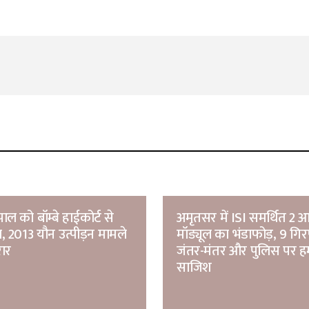
Your E-mail
*
ल को बॉम्बे हाईकोर्ट से
अमृतसर में ISI समर्थित 2 
, 2013 यौन उत्पीड़न मामले
मॉड्यूल का भंडाफोड़, 9 गिर
रार
जंतर-मंतर और पुलिस पर ह
साजिश