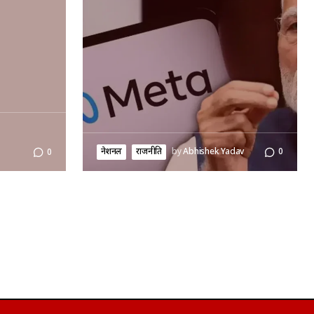
नेशनल
राजनीति
by
Abhishek Yadav
0
0