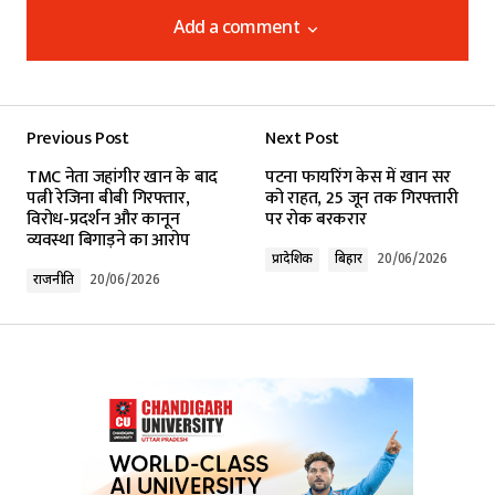
Add a comment
Add a comment
Previous Post
Next Post
Your email address will not be published.
TMC नेता जहांगीर खान के बाद
पटना फायरिंग केस में खान सर
Required fields are marked
*
पत्नी रेजिना बीबी गिरफ्तार,
को राहत, 25 जून तक गिरफ्तारी
विरोध-प्रदर्शन और कानून
पर रोक बरकरार
व्यवस्था बिगाड़ने का आरोप
Comment
*
प्रादेशिक
बिहार
20/06/2026
राजनीति
20/06/2026
Your Name
*
Your E-mail
*