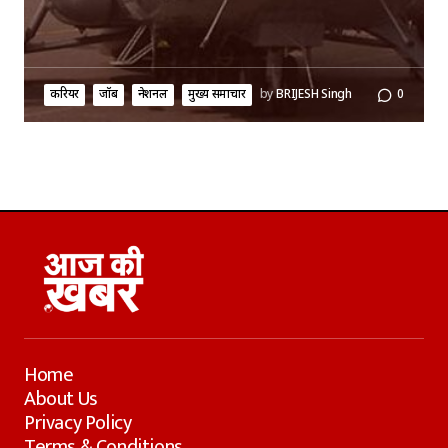
करियर
जॉब
नेशनल
मुख्य समाचार
by
BRIJESH Singh
0
Home
About Us
Privacy Policy
Terms & Conditions