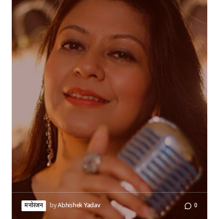
मनोरंजन
by
Abhishek Yadav
0