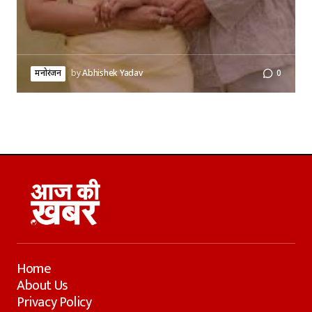
मनोरंजन
by
Abhishek Yadav
0
Home
About Us
Privacy Policy