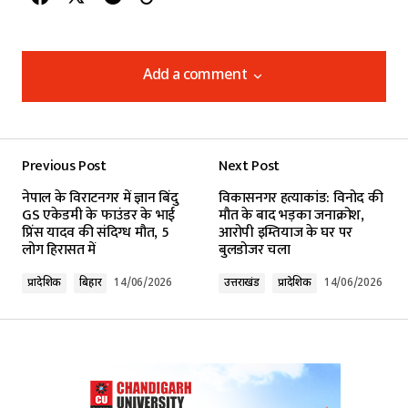
Add a comment
Add a comment
Previous Post
Next Post
Your email address will not be published.
नेपाल के विराटनगर में ज्ञान बिंदु
विकासनगर हत्याकांड: विनोद की
Required fields are marked
*
GS एकेडमी के फाउंडर के भाई
मौत के बाद भड़का जनाक्रोश,
प्रिंस यादव की संदिग्ध मौत, 5
आरोपी इम्तियाज के घर पर
लोग हिरासत में
बुलडोजर चला
Comment
*
प्रादेशिक
बिहार
14/06/2026
उत्तराखंड
प्रादेशिक
14/06/2026
Your Name
*