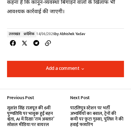
कहना है कि कानून-व्यवस्था बिगाड़ने वालों के खिलाफ भी
आवश्यक कार्रवाई की जाएगी।
उत्तराखंड
प्रादेशिक
14/06/2026
by
Abhishek Yadav
Add a comment
Add a comment
Previous Post
Next Post
Your email address will not be published.
सुशांत सिंह राजपूत की 6वीं
पाटलिपुत्र स्टेशन पर भर्ती
Required fields are marked
*
पुण्यतिथि पर भावुक हुईं बहन
अभ्यर्थियों का बवाल, ट्रेनों की
श्वेता, AI में दिखा ‘राम अवतार’
कमी पर फूटा गुस्सा, पुलिस ने की
सोशल मीडिया पर वायरल
हवाई फायरिंग
Comment
*