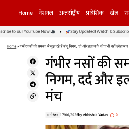
Home
नेशनल
अन्तर्राष्ट्रीय
प्रादेशिक
खेल
र
कर्नाटक में लोकायुक्त की बड़ी कार्रवाई: 8
o our YouTube Now!
Stay Updated! Watch & Subscribe to our
गंभीर न
अधिकारियों के 35 ठिकानों पर छापे, 31 करोड़ रुपये
मनोरंजन
से अधिक की संपत्ति का खुलासा
Home
»
गंभीर नसों की समस्या से जूझ रहे हैं सोनू निगम, दर्द और इलाज के बीच भी नहीं छोड़ा मंच
गंभीर नसों की समस
निगम, दर्द और इल
मंच
मनोरंजन
17/06/2026
by
Abhishek Yadav
0