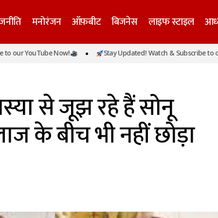
ाजनीति
मनोरंजन
ऑफ़बीट
बिजनेस
लाइफ स्टाइल
आध्
 YouTube Now!
Stay Updated! Watch & Subscribe to our YouT
सों की समस्या से जूझ रहे हैं सोनू निगम, दर्द और इलाज के बीच भी
्या से जूझ रहे हैं सोनू
ाज के बीच भी नहीं छोड़ा