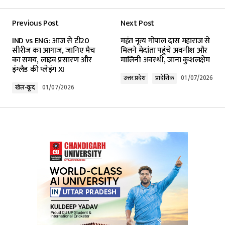
Previous Post
Next Post
Your email address will not be published.
IND vs ENG: आज से टी20
​महंत नृत्य गोपाल दास महाराज से
Required fields are marked
*
सीरीज का आगाज, जानिए मैच
मिलने मेदांता पहुंचे अवनीश और
का समय, लाइव प्रसारण और
मालिनी अवस्थी, जाना कुशलक्षेम
इंग्लैंड की प्लेइंग XI
Comment
*
उत्तर प्रदेश
प्रादेशिक
01/07/2026
खेल-कूद
01/07/2026
Your Name
*
Your E-mail
*
Submit Comment