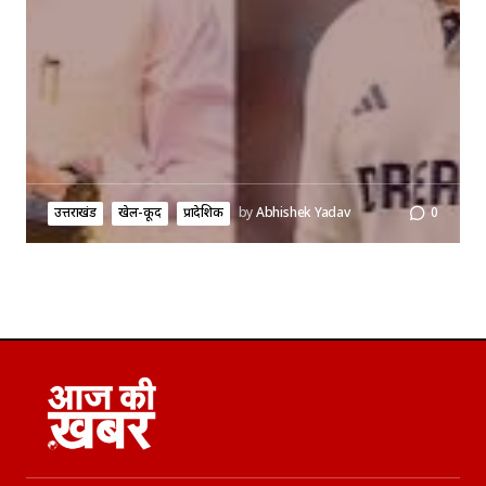
उत्तराखंड
खेल-कूद
प्रादेशिक
by
Abhishek Yadav
0