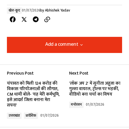
खेल-कूद
01/07/2026
by
Abhishek Yadav
Add a comment
Add a comment
Previous Post
Next Post
Your email address will not be published.
चंपावत को मिली 124 करोड़ की
'लॉक अप 2' में सुनीता अहूजा का
Required fields are marked
*
विकास परियोजनाओं की सौगात,
गुस्सा वायरल, ट्रोल्स पर भड़कीं,
CM धामी बोले- 'यह मेरी कर्मभूमि,
वीडियो बना चर्चा का विषय
इसे आदर्श जिला बनाना मेरा
Comment
*
सपना'
मनोरंजन
01/07/2026
उत्तराखंड
प्रादेशिक
01/07/2026