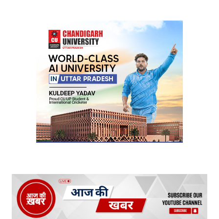
Your Name
*
Your E-mail
*
Submit Comment