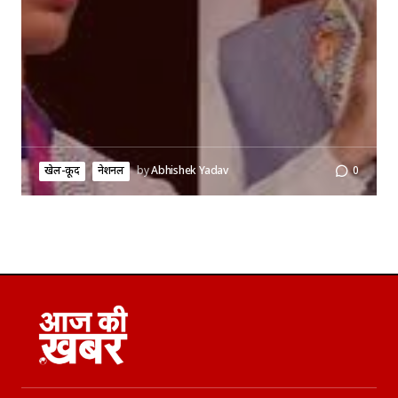
खेल-कूद
नेशनल
by
Abhishek Yadav
0