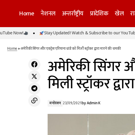
Home
नेशनल
अन्तर्राष्ट्रीय
प्रादेशिक
खेल
र
मंत्री स्वाती सिंह ने किया स्वावलंबन कैंप का आयोजन,
!
Stay Updated! Watch & Subscribe to our YouTube Now!
अम
वृद्धजनों और निराश्रित महिलाओं की समस्याओं का
मनोरंजन
किया निराकरण
Home
»
अमेरिकी सिंगर और एक्ट्रेस एरियाना ग्रांडे को मिली स्ट्रॉकर द्वारा मारने की धमकी
अमेरिकी सिंगर और 
मिली स्ट्रॉकर द्व
मनोरंजन
23/09/2021
by
Admin K