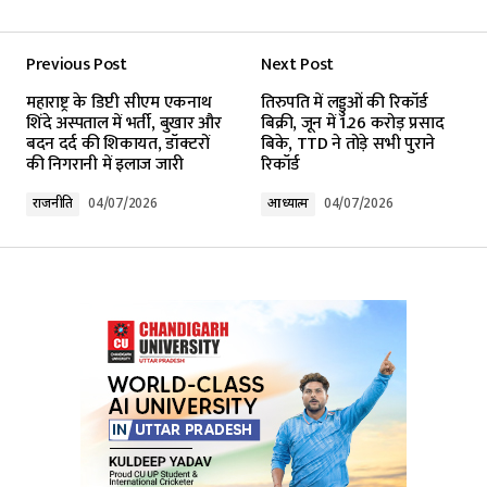
Previous Post
Next Post
Your email address will not be published.
महाराष्ट्र के डिप्टी सीएम एकनाथ
तिरुपति में लड्डुओं की रिकॉर्ड
Required fields are marked
*
शिंदे अस्पताल में भर्ती, बुखार और
बिक्री, जून में 1.26 करोड़ प्रसाद
बदन दर्द की शिकायत, डॉक्टरों
बिके, TTD ने तोड़े सभी पुराने
की निगरानी में इलाज जारी
रिकॉर्ड
Comment
*
राजनीति
04/07/2026
आध्यात्म
04/07/2026
Your Name
*
Your E-mail
*
Submit Comment