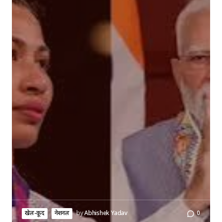
खेल-कूद
नेशनल
by
Abhishek Yadav
0