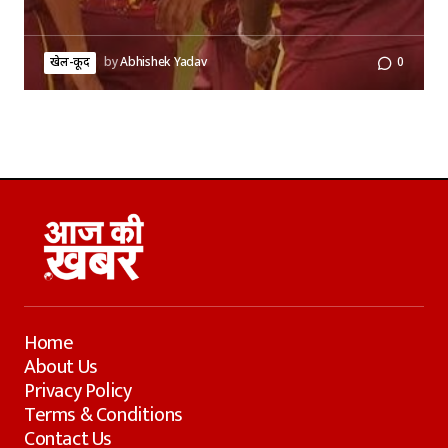
खेल-कूद
by
Abhishek Yadav
0
Home
About Us
Privacy Policy
Terms & Conditions
Contact Us