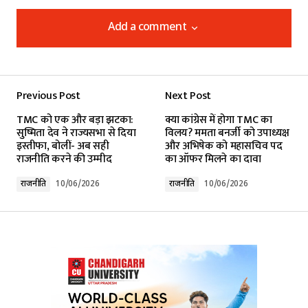
Add a comment
Add a comment
Previous Post
Next Post
Your email address will not be published.
TMC को एक और बड़ा झटका:
क्या कांग्रेस में होगा TMC का
Required fields are marked
*
सुष्मिता देव ने राज्यसभा से दिया
विलय? ममता बनर्जी को उपाध्यक्ष
इस्तीफा, बोलीं- अब सही
और अभिषेक को महासचिव पद
राजनीति करने की उम्मीद
का ऑफर मिलने का दावा
Comment
*
राजनीति
10/06/2026
राजनीति
10/06/2026
Your Name
*
Your E-mail
*