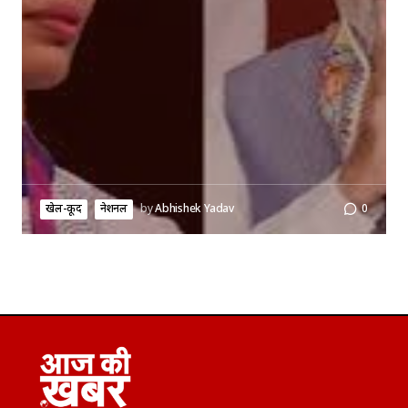
खेल-कूद
नेशनल
by
Abhishek Yadav
0