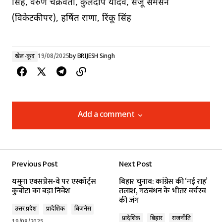
सिंह, वरुण चक्रवर्ती, कुलदीप यादव, संजू सैमसन
(विकेटकीपर), हर्षित राणा, रिंकू सिंह
खेल-कूद
19/08/2025
by
BRIJESH Singh
Add a comment
Add a comment
Previous Post
Next Post
Your email address will not be published.
यमुना एक्सप्रेस-वे पर एस्कॉर्ट्स
बिहार चुनाव: कांग्रेस की ‘नई राह’
Required fields are marked
*
कुबोटा का बड़ा निवेश
तलाश, गठबंधन के भीतर वर्चस्व
की जंग
उत्तर प्रदेश
प्रादेशिक
बिजनेस
Comment
*
प्रादेशिक
बिहार
राजनीति