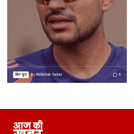
खेल-कूद
by
Abhishek Yadav
0