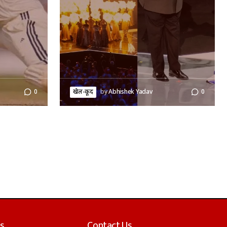
0
खेल-कूद
by
Abhishek Yadav
0
s
Contact Us