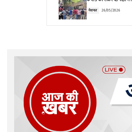
Comment
*
नेशनल
26/05/2026
Your Name
*
Submit Comment