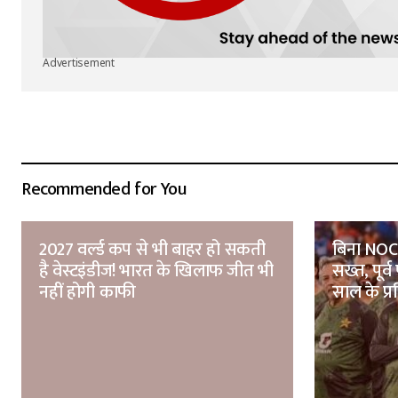
Advertisement
Recommended for You
2027 वर्ल्ड कप से भी बाहर हो सकती
बिना NOC
है वेस्टइंडीज! भारत के खिलाफ जीत भी
सख्त, पूर्व
नहीं होगी काफी
साल के प्र