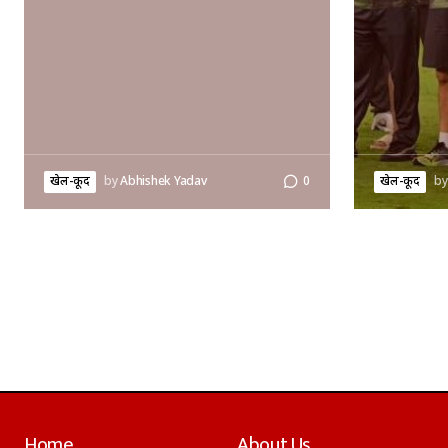
खेल-कूद
by
Abhishek Yadav
0
खेल-कूद
by
Home
About Us