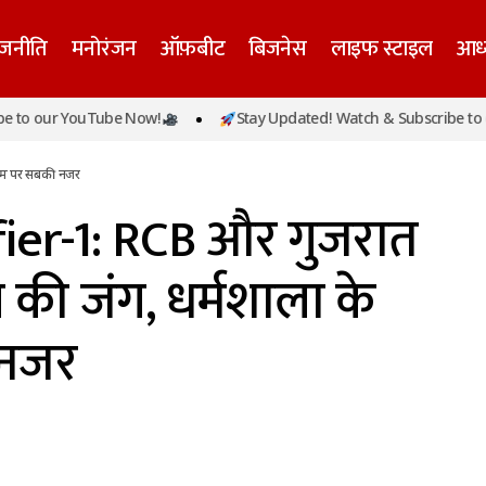
ाजनीति
मनोरंजन
ऑफ़बीट
बिजनेस
लाइफ स्टाइल
आध्
ualifier-1: RCB और गुजरात टाइटंस में फाइनल की जंग, धर्मश
our YouTube Now!
Stay Updated! Watch & Subscribe to our Y
र
ौसम पर सबकी नजर
ier-1: RCB और गुजरात
 की जंग, धर्मशाला के
 नजर