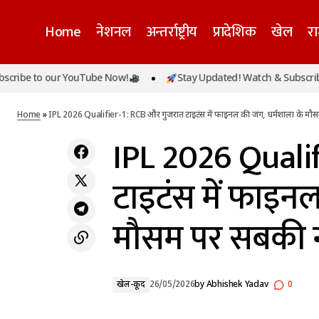
Home
नेशनल
अन्तर्राष्ट्रीय
प्रादेशिक
खेल
र
IPL 2026 Q
e to our YouTube Now!
Stay Updated! Watch & Subscribe to 
बकरीद से पहले मीरा रोड में तनाव, बकरों के शेड को
खेल-
सबकी नज
लेकर दो पक्षों में विवाद
कूद
Home
»
IPL 2026 Qualifier-1: RCB और गुजरात टाइटंस में फाइनल की जंग, धर्मशाला के म
IPL 2026 Qualif
टाइटंस में फाइनल
मौसम पर सबकी
खेल-कूद
26/05/2026
by
Abhishek Yadav
0