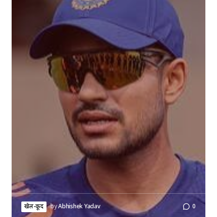
खेल-कूद
by
Abhishek Yadav
0