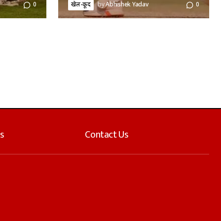
0
खेल-कूद
by
Abhishek Yadav
0
s
Contact Us