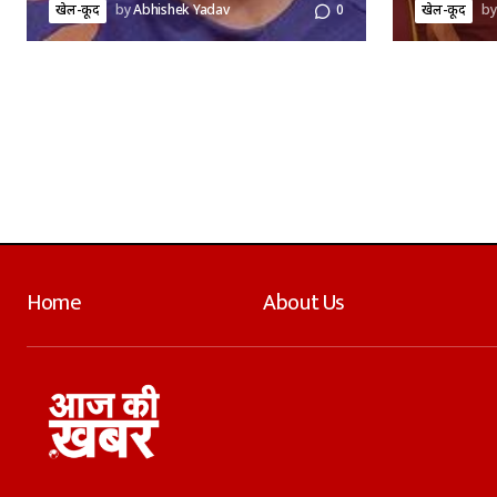
खेल-कूद
by
Abhishek Yadav
0
खेल-कूद
by
Home
About Us