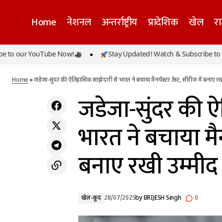
Home
नेशनल
अन्तर्राष्ट्रीय
प्रादेशिक
खेल
र
जडेजा-सुंद
ur YouTube Now!
Stay Updated! Watch & Subscribe to our Yo
मनसा देवी मंदिर फिर श्रद्धालुओं के लिए खुला, रविवार
खेल-
उम्मीद
की भगदड़ से लिया सबक, प्रशासन ने बढ़ाई सख्ती
कूद
Home
»
जडेजा-सुंदर की ऐतिहासिक साझेदारी से भारत ने बचाया मैनचेस्टर टेस्ट, सीरीज में बनाए र
जडेजा-सुंदर की 
भारत ने बचाया मैनच
बनाए रखी उम्मीद
खेल-कूद
28/07/2025
by
BRIJESH Singh
0