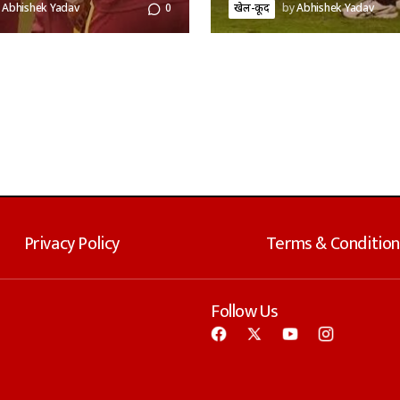
Abhishek Yadav
0
खेल-कूद
by
Abhishek Yadav
Privacy Policy
Terms & Condition
Follow Us