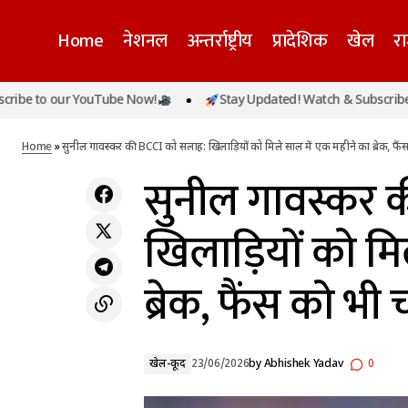
Home
नेशनल
अन्तर्राष्ट्रीय
प्रादेशिक
खेल
र
सुनील गावस
लखनऊ अग्निकांड: कानपुर के दो दोस्तों की एक साथ
 our YouTube Now!
Stay Updated! Watch & Subscribe to our 
खेल-
बुझ गई जिंदगी, घर में तेहरवीं की तैयारी थी, पहुंची
चाहिए आर
कूद
मौत की खबर
Home
»
सुनील गावस्कर की BCCI को सलाह: खिलाड़ियों को मिले साल में एक महीने का ब्रेक, फ
सुनील गावस्कर 
खिलाड़ियों को मि
ब्रेक, फैंस को भ
खेल-कूद
23/06/2026
by
Abhishek Yadav
0