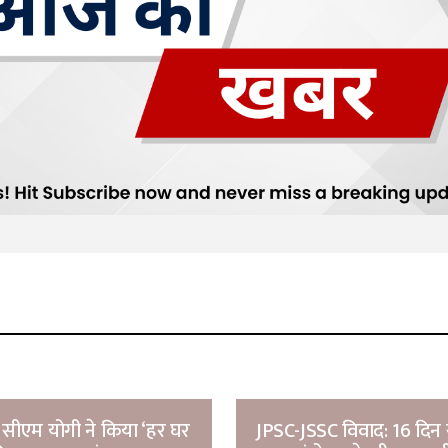
सीएम योगी ने किया ‘हर घर
JPSC-JSSC विवाद: 16 दिन 