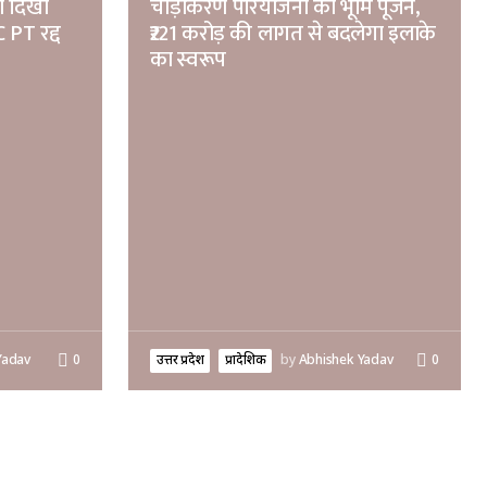
ी दिखी
चौड़ीकरण परियोजना का भूमि पूजन,
 PT रद्द
₹221 करोड़ की लागत से बदलेगा इलाके
का स्वरूप
Yadav
0
उत्तर प्रदेश
प्रादेशिक
by
Abhishek Yadav
0