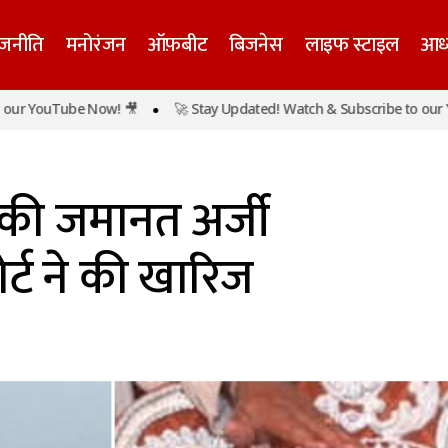
ाजनीति
मनोरंजन
ऑफ़बीट
बिजनेस
लाइफ स्टाइल
आध्
uTube Now! 🎥
🚀 Stay Updated! Watch & Subscribe to our YouTub
अमर दुबे की पत्नी की जमानत अर्जी इलाहाबाद हाई कोर्ट न
ख्य समाचार
ी की जमानत अर्जी
्ट ने की खारिज