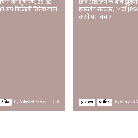
भियान का शुभारंभ, 25-30
छात्र आंदोलन के बीच झुकत
ं संग निकाली तिरंगा यात्रा
झारखंड सरकार, 14वीं JPSC
करने पर विचार
्रादेशिक
by
Abhishek Yadav
0
झारखण्ड
प्रादेशिक
by
Abhishek 