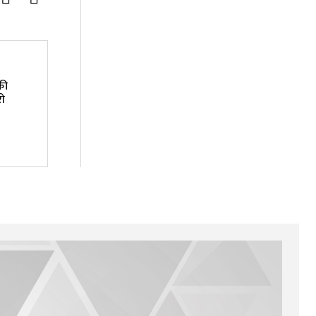
की
ी
1