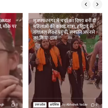
अध्यक्ष
मुजफ्फरनगर में चर्चा का विषय बनीं दो
ी, मौके पर
महिलाओं की कांवड़ यात्रा, हरिद्वार से
गंगाजल लेकर पहुंचीं, सनातन अपनाने
का किया दावा
ngh
0
उत्तर प्रदेश
प्रादेशिक
by
Abhishek Yadav
0