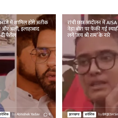
नाजे में शामिल होंगे अतीक
रांची छात्र आंदोलन में AISA 
मर और अली, इलाहाबाद
नेहा बोरा पर फेंकी गई स्याह
 दी पैरोल
लगे ‘जय श्री राम’ के नारे
्रादेशिक
by
Abhishek Yadav
0
झारखण्ड
प्रादेशिक
by
BRIJESH Si