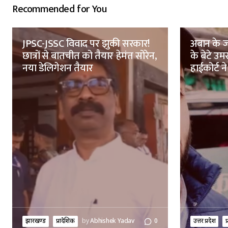
Recommended for You
JPSC-JSSC विवाद पर झुकी सरकार!
अबान के ज
छात्रों से बातचीत को तैयार हेमंत सोरेन,
के बेटे उ
नया डेलिगेशन तैयार
हाईकोर्ट ने
झारखण्ड
प्रादेशिक
by
Abhishek Yadav
0
उत्तर प्रदेश
प