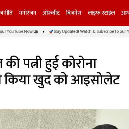
ाजनीति
मनोरंजन
ऑफ़बीट
बिजनेस
लाइफ स्टाइल
आध्
uTube Now!
Stay Updated! Watch & Subscribe to our YouTube
अरविंद केजरीवाल की पत्नी हुई कोरोना पॉजिटिव, सीएम ने किय
की पत्नी हुई कोरोना
ने किया खुद को आइसोलेट