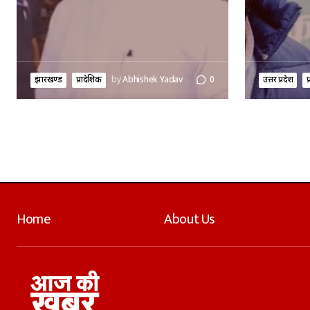
झारखण्ड
प्रादेशिक
by
Abhishek Yadav
0
उत्तर प्रदेश
प
Home
About Us