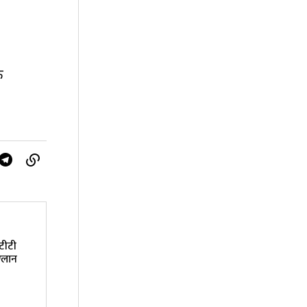
े
टीटी
 ऐलान