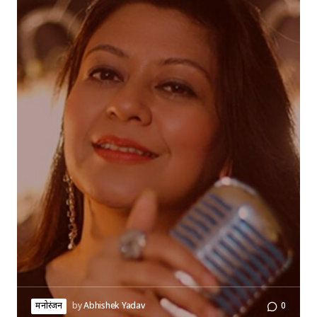
मनोरंजन
by
Abhishek Yadav
0