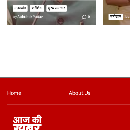
उत्तराखंड
प्रादेशिक
मुख्य समाचार
मनोरंजन
by
by
Abhishek Yadav
0
Home
About Us