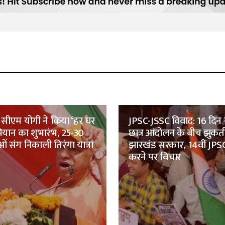
सीएम योगी ने किया ‘हर घर
JPSC-JSSC विवाद: 16 दिन 
भियान का शुभारंभ, 25-30
छात्र आंदोलन के बीच झुकत
ं संग निकाली तिरंगा यात्रा
झारखंड सरकार, 14वीं JPSC
करने पर विचार