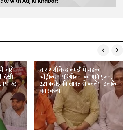
से जारी
वाराणसी के दालमंडी में सड़क
ी दिखी
चौड़ीकरण परियोजना का भूमि पूजन,
 PT रद्द
₹221 करोड़ की लागत से बदलेगा इलाके
का स्वरूप