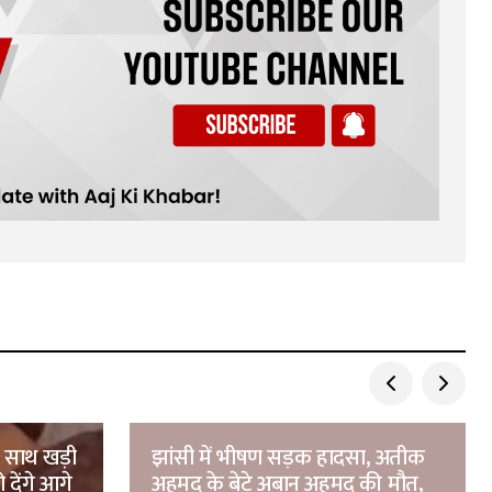
े साथ खड़ी
झांसी में भीषण सड़क हादसा, अतीक
 देंगे आगे
अहमद के बेटे अबान अहमद की मौत,