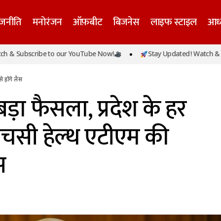
ाजनीति
मनोरंजन
ऑफ़बीट
बिजनेस
लाइफ स्टाइल
आध्
गी सरकार का बड़ा फैसला, प्रदेश के हर सीएचसी और पीएचसी हेल
bscribe to our YouTube Now!
Stay Updated! Watch & Subscri
िधा से होंगे लैस
 होंगे लैस
़ा फैसला, प्रदेश के हर
सी हेल्‍थ एटीएम की
स