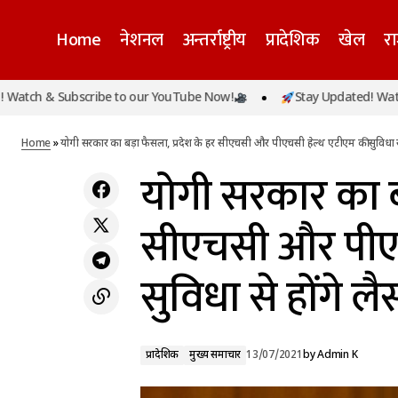
Home
नेशनल
अन्तर्राष्ट्रीय
प्रादेशिक
खेल
र
यो
& Subscribe to our YouTube Now!
Stay Updated! Watch & Su
प्रादेशिक
कोरोना पर जीत की ओर बढ़ रहा यूपी, योगी सरकार की
सुव
3टी नीति से लगातार कम हो रहे हैं केस
मुख्य समाचार
Home
»
योगी सरकार का बड़ा फैसला, प्रदेश के हर सीएचसी और पीएचसी हेल्‍थ एटीएम की सुविधा से
योगी सरकार का बड
सीएचसी और पीएच
सुविधा से होंगे लै
प्रादेशिक
मुख्य समाचार
13/07/2021
by
Admin K