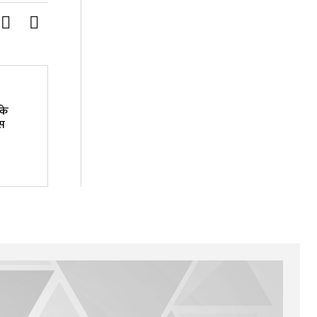
 के
ेस