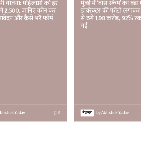
ष्मी योजना: महिलाओं को हर
मुंबई में ‘बॉस स्कैम’ का बड़
ेंगे ₹2,500, जानिए कौन कर
डायरेक्टर की फोटो लगाकर 
वेदन और कैसे भरें फॉर्म
से ठगे 1.98 करोड़, 92% 
गई
bhishek Yadav
0
नेशनल
by
Abhishek Yadav