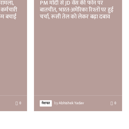
ा मामला,
PM मोदी से JD वेंस की फोन पर
कर्मचारी
बातचीत, भारत-अमेरिका रिश्तों पर हुई
रकम बचाई
चर्चा, रूसी तेल को लेकर बढ़ा दबाव
0
नेशनल
by
Abhishek Yadav
0