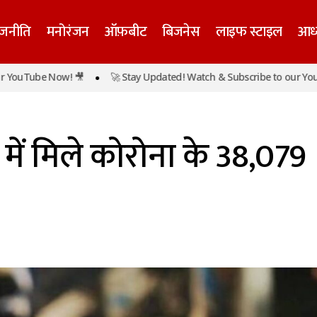
ाजनीति
मनोरंजन
ऑफ़बीट
बिजनेस
लाइफ स्टाइल
आध्
Tube Now! 🎥
🚀 Stay Updated! Watch & Subscribe to our YouTube 
देश में बीते 24 घंटे में मिले कोरोना के 38,079 न
ल
मुख्य समाचार
हेल्थ
टे में मिले कोरोना के 38,079