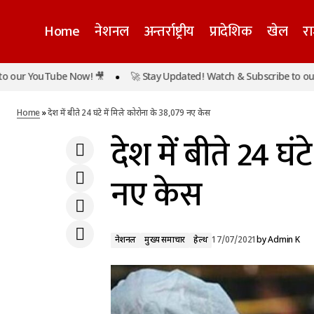
Home
नेशनल
अन्तर्राष्ट्रीय
प्रादेशिक
खेल
र
 YouTube Now! 🎥
🚀 Stay Updated! Watch & Subscribe to our You
ब्रिटेन में कोरोना का बढ़ा कहर, एक दिन में मिले 50
नेशन
हजार से ज्यादा केस
Home
»
देश में बीते 24 घंटे में मिले कोरोना के 38,079 नए केस
देश में बीते 24 घं
नए केस
नेशनल
मुख्य समाचार
हेल्थ
17/07/2021
by
Admin K