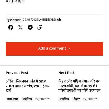
बरते जाएंगे।
मुख्य समाचार
22/08/2025
by
BRIJESH Singh
Add a comment
Add a comment
Previous Post
Next Post
Your email address will not be published.
औरैया: लिफाफा कांड में SDM
बिहार और पश्चिम बंगाल दौरे पर
Required fields are marked
*
राकेश कुमार सस्पेंड, एफआईआर
पीएम मोदी, हजारों करोड़ की
दर्ज
परियोजनाओं का करेंगे उद्घाटन
Comment
*
उत्तर प्रदेश
प्रादेशिक
22/08/2025
प्रादेशिक
बिहार
22/08/2025