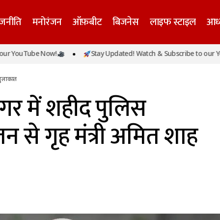
ाजनीति
मनोरंजन
ऑफ़बीट
बिजनेस
लाइफ स्टाइल
आध्
जम्मू-कश्मीरः श्रीनगर में शहीद पुलिस अधिकारी के परिजन से गृह 
Tube Now!
Stay Updated! Watch & Subscribe to our YouTube 
की मुलाकात
 मुलाकात
ीनगर में शहीद पुलिस
 से गृह मंत्री अमित शाह