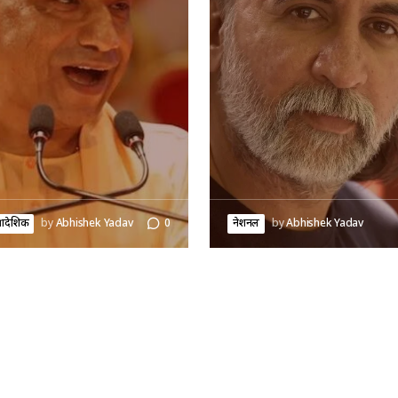
्रादेशिक
by
Abhishek Yadav
0
नेशनल
by
Abhishek Yadav