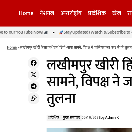
Home
नेशनल
अन्तर्राष्ट्रीय
प्रादेशिक
खेल
र
ल
ur YouTube Now!
Stay Updated! Watch & Subscribe to our Yo
प्रादेशिक
आर्यन खान के सपोर्ट में मीका सिंह ने किया ट्वीट,
त
कही ये अजीबोगरीब बात
मुख्य समाचार
Home
»
लखीमपुर खीरी हिंसा कथित वीडियो आया सामने, विपक्ष ने जालियांवाला कांड से की तुलन
लखीमपुर खीरी ह
सामने, विपक्ष ने 
तुलना
प्रादेशिक
मुख्य समाचार
05/10/2021
by
Admin K