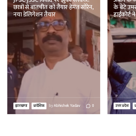
JPSC-JSSC विवाद पर झुकी सरकार!
अबान के ज
छात्रों से बातचीत को तैयार हेमंत सोरेन,
के बेटे उ
नया डेलिगेशन तैयार
हाईकोर्ट ने
झारखण्ड
प्रादेशिक
by
Abhishek Yadav
0
उत्तर प्रदेश
प