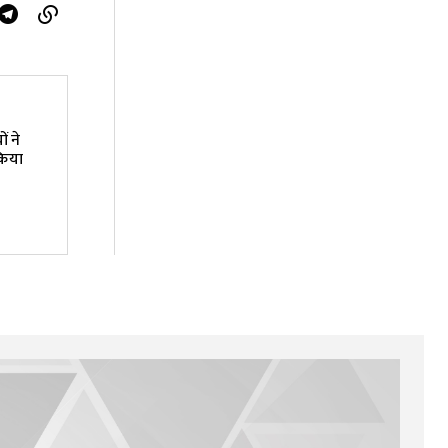
ं ने
किया