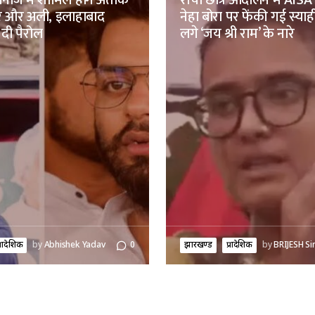
नाजे में शामिल होंगे अतीक
रांची छात्र आंदोलन में AISA 
मर और अली, इलाहाबाद
नेहा बोरा पर फेंकी गई स्याह
 दी पैरोल
लगे ‘जय श्री राम’ के नारे
्रादेशिक
by
Abhishek Yadav
0
झारखण्ड
प्रादेशिक
by
BRIJESH Si