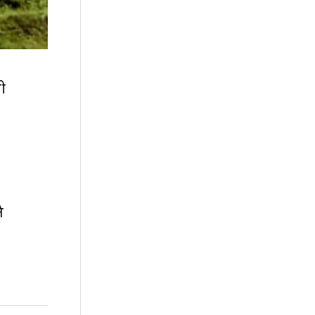
जी
े
’