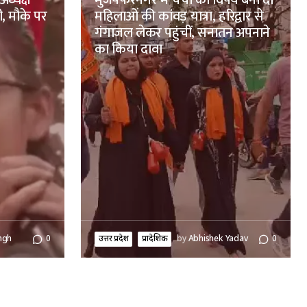
अध्यक्ष
मुजफ्फरनगर में चर्चा का विषय बनीं दो
ी, मौके पर
महिलाओं की कांवड़ यात्रा, हरिद्वार से
गंगाजल लेकर पहुंचीं, सनातन अपनाने
का किया दावा
ngh
0
उत्तर प्रदेश
प्रादेशिक
by
Abhishek Yadav
0