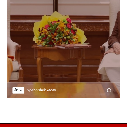
नेशनल
by
Abhishek Yadav
0