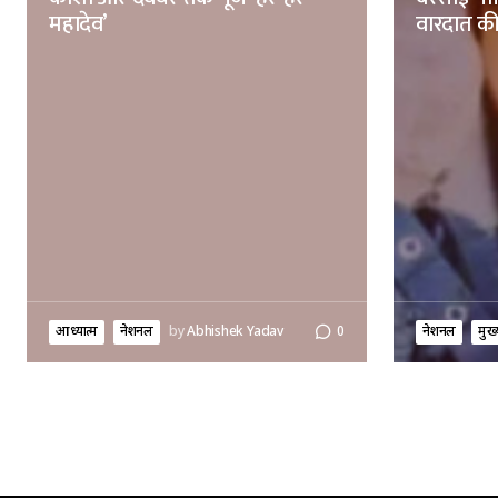
महादेव’
वारदात की
आध्यात्म
नेशनल
by
Abhishek Yadav
0
नेशनल
मुख