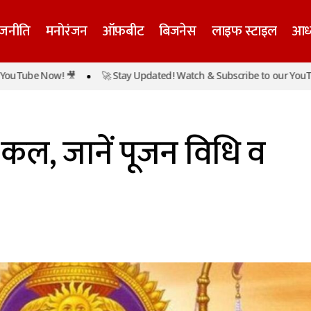
ाजनीति
मनोरंजन
ऑफ़बीट
बिजनेस
लाइफ स्टाइल
आध्
e Now! 🎥
🚀 Stay Updated! Watch & Subscribe to our YouTube No
राम नवमी का पर्व कल, जानें पूजन विधि व शुभ स
ध्यात्म
मुख्य समाचार
 कल, जानें पूजन विधि व