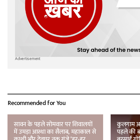
Advertisement
Recommended for You
सावन के पहले सोमवार पर शिवालयों
कुलगाम आत
में उमड़ा आस्था का सैलाब, महाकाल से
पहले की ब
काशी और देवघर तक गूंजे ‘हर-हर
बरसाईं गोल