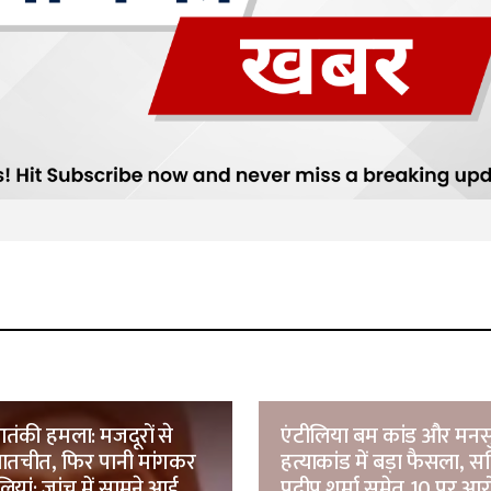
ंकी हमला: मजदूरों से
एंटीलिया बम कांड और मनस
ातचीत, फिर पानी मांगकर
हत्याकांड में बड़ा फैसला, स
ियां; जांच में सामने आई
प्रदीप शर्मा समेत 10 पर आ