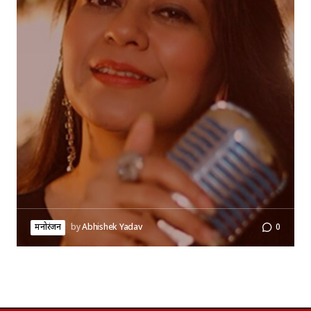
मनोरंजन
by
Abhishek Yadav
0