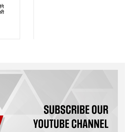
ंगे
ारी