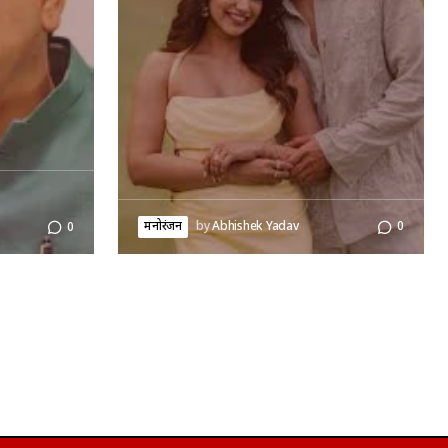
मनोरंजन
by
Abhishek Yadav
0
0