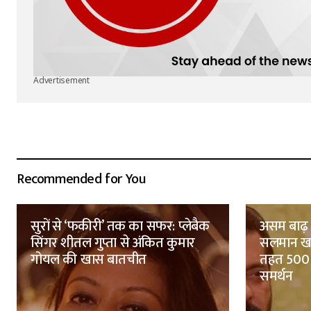
Advertisement
Recommended for You
सुरों से ‘फकीरी’ तक का सफर: प्लेबैक
असम बाढ़ 
सिंगर शीतल गुप्ता से अंकित कुमार
सलमान खा
गोयल की खास बातचीत
तहत 500 
समर्थन