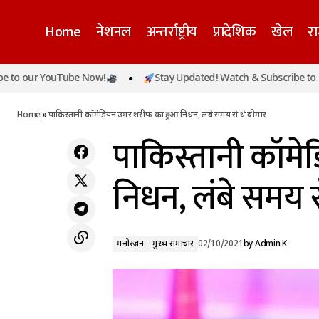
Home
नेशनल
अन्तर्राष्ट्रीय
प्रादेशिक
खेल
र
 YouTube Now!
Stay Updated! Watch & Subscribe to our You
Google ने Play store से बैन किए 136 apps, ये
मनोरंजन
मुख्
है वजह
Home
»
पाकिस्तानी कॉमेडियन उमर शरीफ का हुआ निधन, लंबे समय से थे बीमार
पाकिस्तानी कॉम
निधन, लंबे समय स
मनोरंजन
मुख्य समाचार
02/10/2021
by
Admin K