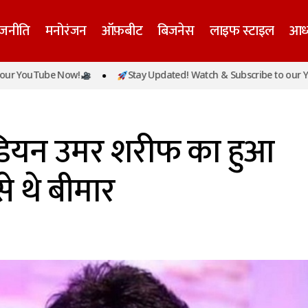
ाजनीति
मनोरंजन
ऑफ़बीट
बिजनेस
लाइफ स्टाइल
आध्
Tube Now!
Stay Updated! Watch & Subscribe to our YouTube 
पाकिस्तानी कॉमेडियन उमर शरीफ का हुआ निधन, लंबे समय 
य समाचार
ेडियन उमर शरीफ का हुआ
े थे बीमार