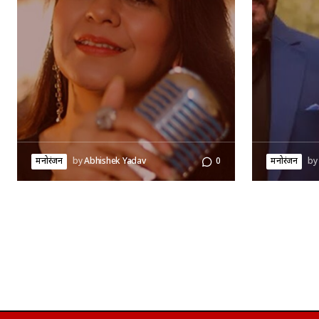
मनोरंजन
by
Abhishek Yadav
0
मनोरंजन
by