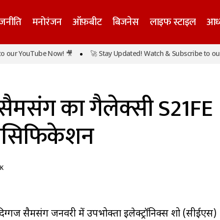
ाजनीति
मनोरंजन
ऑफ़बीट
बिजनेस
लाइफ स्टाइल
आध्
our YouTube Now! 🎥
🚀 Stay Updated! Watch & Subscribe to our Y
जनवरी में आएगा सैमसंग का गैलेक्सी S21FE स्मार्टफोन, द
ख्य समाचार
सैमसंग का गैलेक्सी S21FE
स्पेसिफिकेशन
 K
दिग्गज सैमसंग जनवरी में उपभोक्ता इलेक्ट्रॉनिक्स शो (सीईएस)