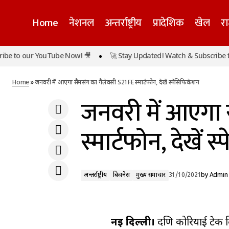
Home
नेशनल
अन्तर्राष्ट्रीय
प्रादेशिक
खेल
र
 to our YouTube Now! 🎥
🚀 Stay Updated! Watch & Subscribe to 
किसानों को योगी सरकार ने दी बड़ी राहत, 208
अन्तर्राष्ट्रीय
बिजनेस
मु
करोड़ रुपये से अधिक की सहायता राशि जारी
Home
»
जनवरी में आएगा सैमसंग का गैलेक्सी S21FE स्मार्टफोन, देखें स्पेसिफिकेशन
जनवरी में आएगा 
स्मार्टफोन, देखें 
अन्तर्राष्ट्रीय
बिजनेस
मुख्य समाचार
31/10/2021
by
Admin
नई दिल्ली।
दक्षिण कोरियाई टेक 