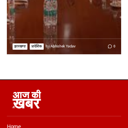
झारखण्ड
प्रादेशिक
by
Abhishek Yadav
0
Home