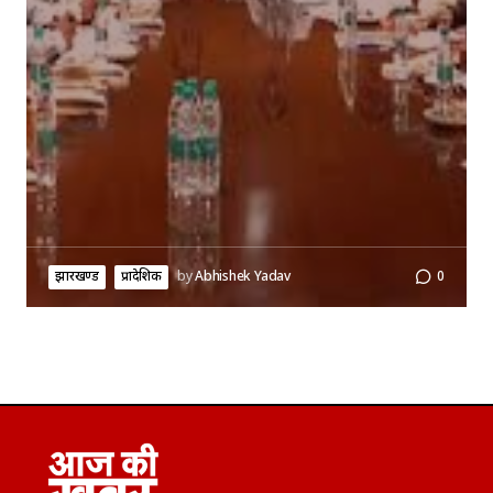
झारखण्ड
प्रादेशिक
by
Abhishek Yadav
0