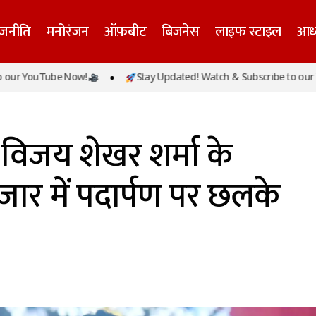
ाजनीति
मनोरंजन
ऑफ़बीट
बिजनेस
लाइफ स्टाइल
आध्
ेटीएम के सीईओ विजय शेखर शर्मा के कंपनी के शेयर बाजार में पद
uTube Now!
Stay Updated! Watch & Subscribe to our YouTub
सूं
विजय शेखर शर्मा के
जार में पदार्पण पर छलके