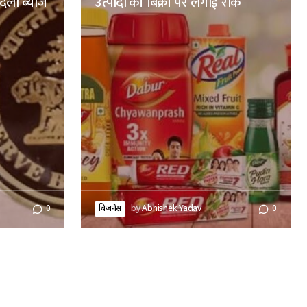
बदली ब्याज
उत्पादों की बिक्री पर लगाई रोक
0
बिजनेस
by
Abhishek Yadav
0