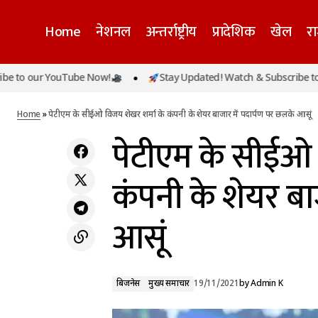
Home
नेशनल
अन्तर्राष्ट्रीय
प्रादेशिक
खेल
र
प
ur YouTube Now!
Stay Updated! Watch & Subscribe to our Yo
बिजनेस
विदेश मंत्री एस जयशंकर ने भारत-चीन संबंध पर की
आ
बात, कहा-'ख़राब दौर से गुज़र रहे दोनों देशों के संबंध'
मुख्य समाचार
Home
»
पेटीएम के सीईओ विजय शेखर शर्मा के कंपनी के शेयर बाजार में पदार्पण पर छलके आसूं
पेटीएम के सीईओ 
कंपनी के शेयर बा
आसूं
बिजनेस
मुख्य समाचार
19/11/2021
by
Admin K