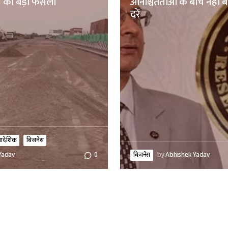
 का बड़ा फैसला
अनिश्चितताओं के बीच नहीं 
दरें
्रादेशिक
बिजनेस
बिजनेस
by
Abhishek Yadav
Yadav
0