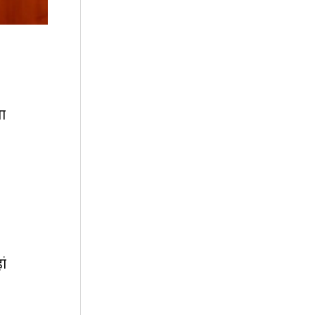
ता
ां