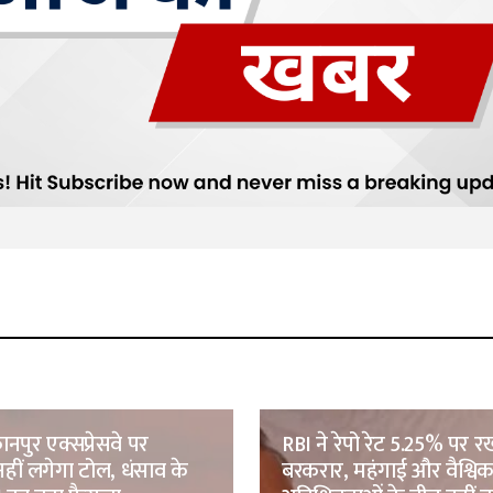
ुर एक्सप्रेसवे पर
RBI ने रेपो रेट 5.25% पर र
ीं लगेगा टोल, धंसाव के
बरकरार, महंगाई और वैश्वि