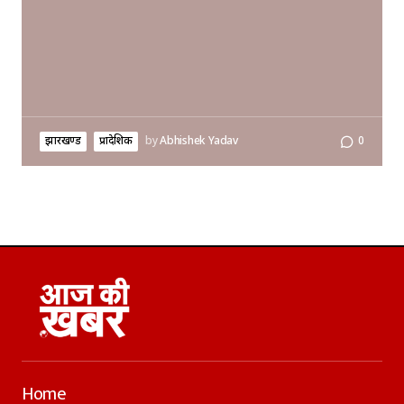
झारखण्ड
प्रादेशिक
by
Abhishek Yadav
0
Home