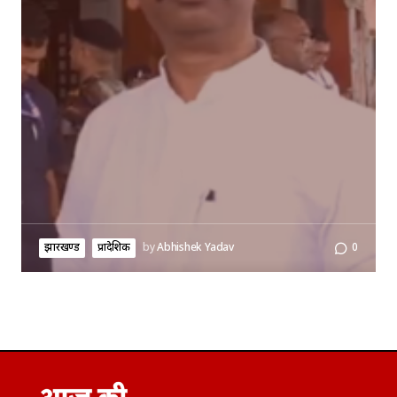
झारखण्ड
प्रादेशिक
by
Abhishek Yadav
0