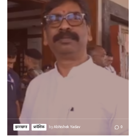
झारखण्ड
प्रादेशिक
by
Abhishek Yadav
0