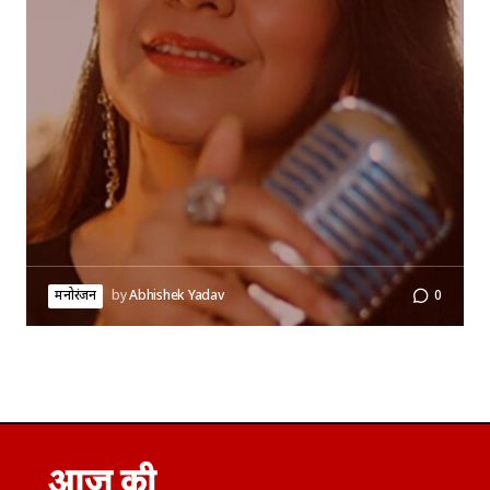
मनोरंजन
by
Abhishek Yadav
0